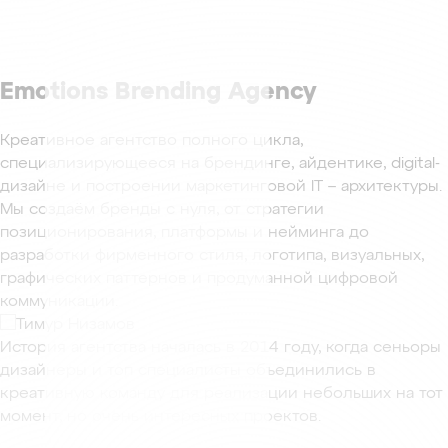
Emotions Brending Agency
Креативное агентство полного цикла,
специализирующееся на брендинге, айдентике, digital-
дизайне и построении маркетинговой IT – архитектуры.
Мы создаём бренды с нуля, от стратегии
позиционирования, платформы и нейминга до
разработки фирменного стиля, логотипа, визуальных,
графических паттернов и продуманной цифровой
коммуникации.
История агентства началась в 2014 году, когда сеньоры
дизайнеры и топ специалисты объединились в
креативную команду для реализации небольших на тот
момент, но очень интересных проектов.