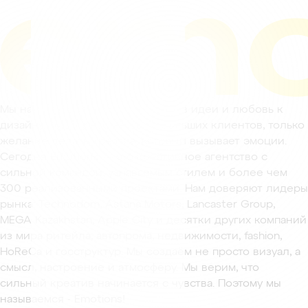
Мы начинали с малого — с веры в идеи и любовь к
дизайну. Тогда у нас не было больших клиентов, только
желание делать креатив, который вызывает эмоции.
Сегодня Emotions — это креативное агентство с
сильной командой, узнаваемым стилем и более чем
300 реализованными проектами. Нам доверяют лидеры
рынка: Technodom, Astana Motors, Lancaster Group,
MEGA Kazakhstan, Apple City и десятки других компаний
из мира ритейла, автопрома, недвижимости, fashion,
HoReCa и госструктур. Мы создаём не просто визуал, а
смысл, настроение и атмосферу. Мы верим, что
сильный креатив начинается с чувства. Поэтому мы
называемся - Emotions!