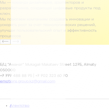
Мы — команда дизайнеров, архитекторов и
разработчиков, создающая цифровые продукты под
ключ.
Мы помогаем компаниям создавать инновации и
ускорять рост за счет технологических решений,
улучшая пользовательский опыт и эффективность
процессов.
Б/Ц "Аманат" Mukagali Makataev Street 127Б, Almaty
050000
+7 777 488 88 75 | +7 702 323 60 70
emotions.group.kz@gmail.com
Агентство